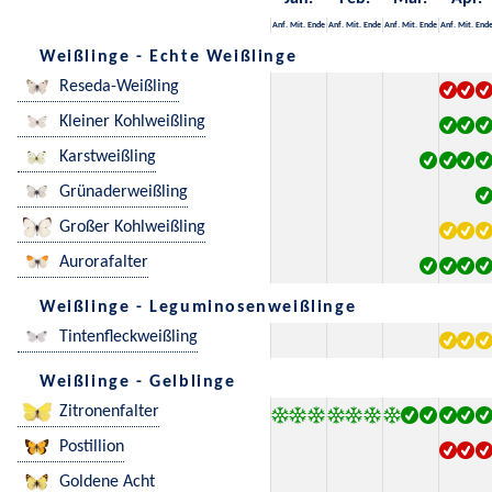
Anf.
Mit.
Ende
Anf.
Mit.
Ende
Anf.
Mit.
Ende
Anf.
Mit.
End
Weißlinge - Echte Weißlinge
Reseda-Weißling
Kleiner Kohlweißling
Karstweißling
Grünaderweißling
Großer Kohlweißling
Aurorafalter
Weißlinge - Leguminosenweißlinge
Tintenfleckweißling
Weißlinge - Gelblinge
Zitronenfalter
Postillion
Goldene Acht