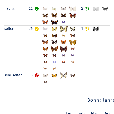
häufig
11
2
selten
26
1
sehr selten
5
Bonn: Jahr
Jan.
Feb.
Mär.
Apr.