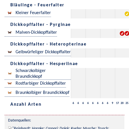
Bläulinge - Feuerfalter
Kleiner Feuerfalter
Dickkopffalter - Pyrginae
Malven-Dickkopffalter
Dickkopffalter - Heteropterinae
Gelbwürfeliger Dickkopffalter
Dickkopffalter - Hesperiinae
Schwarzkolbiger
Braundickkopf
Rostfarbiger Dickkopffalter
Braunkolbiger Braundickkopf
6
6
6
6
6
6
6
6
9
17
20
25
Anzahl Arten
Datenquellen:
Reinhardt; Harpke; Caspari; Dolek; Kuehn; Musche; Trusch; 