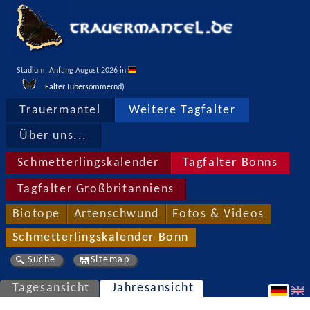
Stadium, Anfang August 2026 in 
Falter (übersommernd)
Trauermantel
Weitere Tagfalter
Über uns...
Schmetterlingskalender
Tagfalter Bonns
Tagfalter Großbritanniens
Biotope
Artenschwund
Fotos & Videos
Schmetterlingskalender Bonn
Suche
Sitemap
Tagesansicht
Jahresansicht