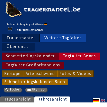
Stadium, Anfang August 2026 in 
Falter (übersommernd)
Trauermantel
Weitere Tagfalter
Über uns...
Schmetterlingskalender
Tagfalter Bonns
Tagfalter Großbritanniens
Biotope
Artenschwund
Fotos & Videos
Schmetterlingskalender Bonn
Suche
Sitemap
Tagesansicht
Jahresansicht