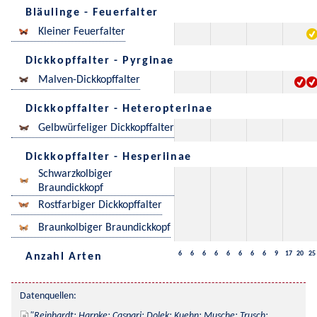
Bläulinge - Feuerfalter
Kleiner Feuerfalter
Dickkopffalter - Pyrginae
Malven-Dickkopffalter
Dickkopffalter - Heteropterinae
Gelbwürfeliger Dickkopffalter
Dickkopffalter - Hesperiinae
Schwarzkolbiger
Braundickkopf
Rostfarbiger Dickkopffalter
Braunkolbiger Braundickkopf
6
6
6
6
6
6
6
6
9
17
20
25
Anzahl Arten
Datenquellen:
Reinhardt; Harpke; Caspari; Dolek; Kuehn; Musche; Trusch; 