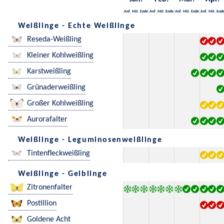
Anf.
Mit.
Ende
Anf.
Mit.
Ende
Anf.
Mit.
Ende
Anf.
Mit.
End
Weißlinge - Echte Weißlinge
Reseda-Weißling
Kleiner Kohlweißling
Karstweißling
Grünaderweißling
Großer Kohlweißling
Aurorafalter
Weißlinge - Leguminosenweißlinge
Tintenfleckweißling
Weißlinge - Gelblinge
Zitronenfalter
Postillion
Goldene Acht