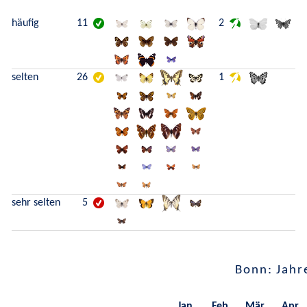
häufig
11
2
selten
26
1
sehr selten
5
Bonn: Jahr
Jan.
Feb.
Mär.
Apr.