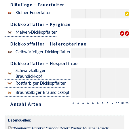
Bläulinge - Feuerfalter
Kleiner Feuerfalter
Dickkopffalter - Pyrginae
Malven-Dickkopffalter
Dickkopffalter - Heteropterinae
Gelbwürfeliger Dickkopffalter
Dickkopffalter - Hesperiinae
Schwarzkolbiger
Braundickkopf
Rostfarbiger Dickkopffalter
Braunkolbiger Braundickkopf
6
6
6
6
6
6
6
6
9
17
20
25
Anzahl Arten
Datenquellen:
Reinhardt; Harpke; Caspari; Dolek; Kuehn; Musche; Trusch; 