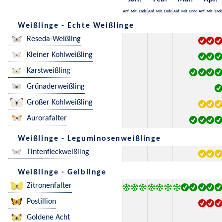
Anf.
Mit.
Ende
Anf.
Mit.
Ende
Anf.
Mit.
Ende
Anf.
Mit.
End
Weißlinge - Echte Weißlinge
Reseda-Weißling
Kleiner Kohlweißling
Karstweißling
Grünaderweißling
Großer Kohlweißling
Aurorafalter
Weißlinge - Leguminosenweißlinge
Tintenfleckweißling
Weißlinge - Gelblinge
Zitronenfalter
Postillion
Goldene Acht