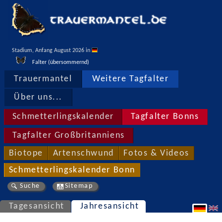
Stadium, Anfang August 2026 in 
Falter (übersommernd)
Trauermantel
Weitere Tagfalter
Über uns...
Schmetterlingskalender
Tagfalter Bonns
Tagfalter Großbritanniens
Biotope
Artenschwund
Fotos & Videos
Schmetterlingskalender Bonn
Suche
Sitemap
Tagesansicht
Jahresansicht