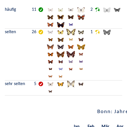
häufig
11
2
selten
26
1
sehr selten
5
Bonn: Jahr
Jan.
Feb.
Mär.
Apr.