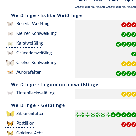
Anf.
Mit.
Ende
Anf.
Mit.
Ende
Anf.
Mit.
Ende
Anf.
Mit.
End
Weißlinge - Echte Weißlinge
Reseda-Weißling
Kleiner Kohlweißling
Karstweißling
Grünaderweißling
Großer Kohlweißling
Aurorafalter
Weißlinge - Leguminosenweißlinge
Tintenfleckweißling
Weißlinge - Gelblinge
Zitronenfalter
Postillion
Goldene Acht