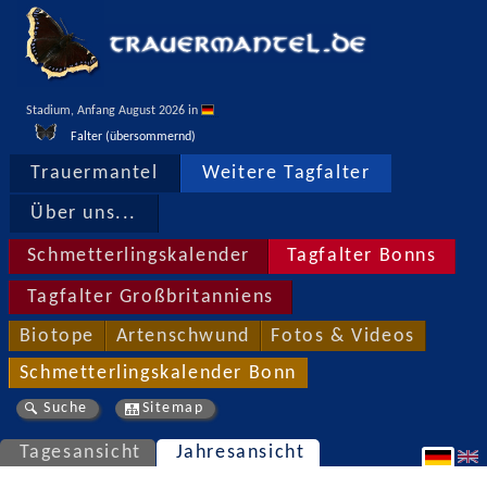
Stadium, Anfang August 2026 in 
Falter (übersommernd)
Trauermantel
Weitere Tagfalter
Über uns...
Schmetterlingskalender
Tagfalter Bonns
Tagfalter Großbritanniens
Biotope
Artenschwund
Fotos & Videos
Schmetterlingskalender Bonn
Suche
Sitemap
Tagesansicht
Jahresansicht