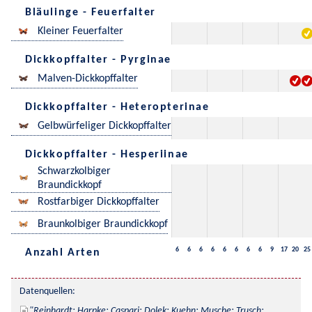
Bläulinge - Feuerfalter
Kleiner Feuerfalter
Dickkopffalter - Pyrginae
Malven-Dickkopffalter
Dickkopffalter - Heteropterinae
Gelbwürfeliger Dickkopffalter
Dickkopffalter - Hesperiinae
Schwarzkolbiger
Braundickkopf
Rostfarbiger Dickkopffalter
Braunkolbiger Braundickkopf
6
6
6
6
6
6
6
6
9
17
20
25
Anzahl Arten
Datenquellen:
Reinhardt; Harpke; Caspari; Dolek; Kuehn; Musche; Trusch; 