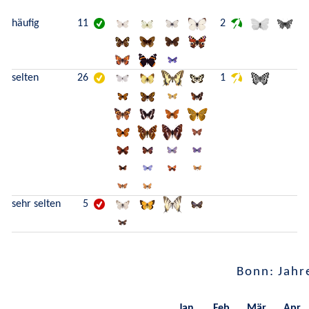
häufig
11
2
selten
26
1
sehr selten
5
Bonn: Jahr
Jan.
Feb.
Mär.
Apr.