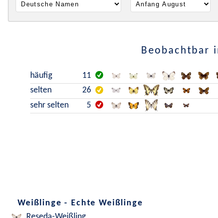
Beobachtbar i
häufig
11
selten
26
sehr selten
5
Weißlinge - Echte Weißlinge
Reseda-Weißling