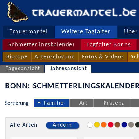
Trauermantel
Weitere Tagfalter
Über 
Schmetterlingskalender
Tagfalter Bonns
Biotope
Artenschwund
Fotos & Videos
Sc
Tagesansicht
Jahresansicht
BONN: SCHMETTERLINGSKALENDER
Familie
Art
Präsenz
Sortierung:
Alle Arten
Ändern