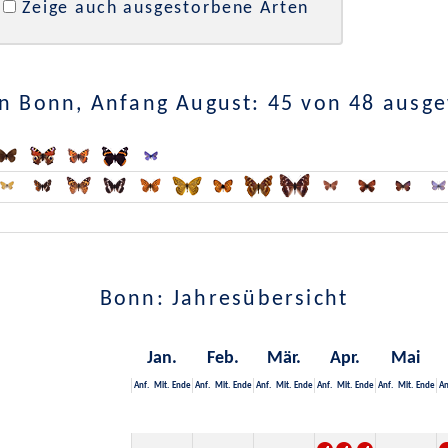
Zeige auch ausgestorbene Arten
n Bonn, Anfang August: 45 von 48 ausg
Bonn: Jahresübersicht
Jan.
Feb.
Mär.
Apr.
Mai
Anf.
Mit.
Ende
Anf.
Mit.
Ende
Anf.
Mit.
Ende
Anf.
Mit.
Ende
Anf.
Mit.
Ende
An