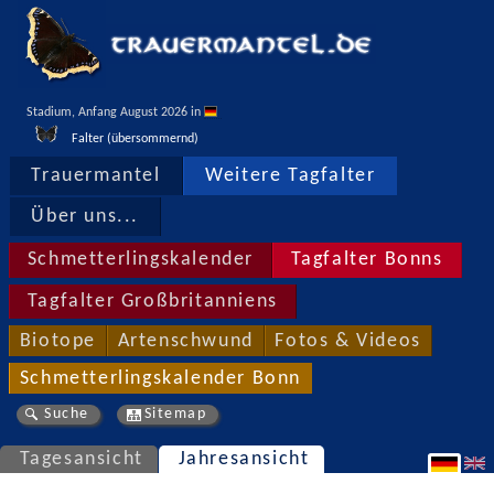
Stadium, Anfang August 2026 in 
Falter (übersommernd)
Trauermantel
Weitere Tagfalter
Über uns...
Schmetterlingskalender
Tagfalter Bonns
Tagfalter Großbritanniens
Biotope
Artenschwund
Fotos & Videos
Schmetterlingskalender Bonn
Suche
Sitemap
Tagesansicht
Jahresansicht