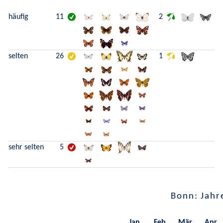
häufig
11
2
selten
26
1
sehr selten
5
Bonn: Jahr
Jan.
Feb.
Mär.
Apr.