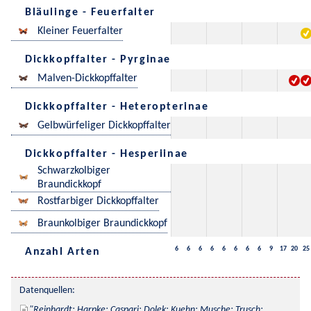
Bläulinge - Feuerfalter
Kleiner Feuerfalter
Dickkopffalter - Pyrginae
Malven-Dickkopffalter
Dickkopffalter - Heteropterinae
Gelbwürfeliger Dickkopffalter
Dickkopffalter - Hesperiinae
Schwarzkolbiger
Braundickkopf
Rostfarbiger Dickkopffalter
Braunkolbiger Braundickkopf
6
6
6
6
6
6
6
6
9
17
20
25
Anzahl Arten
Datenquellen:
Reinhardt; Harpke; Caspari; Dolek; Kuehn; Musche; Trusch; 