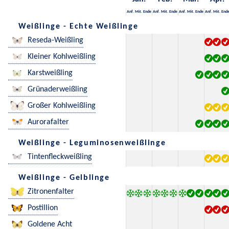
Anf.
Mit.
Ende
Anf.
Mit.
Ende
Anf.
Mit.
Ende
Anf.
Mit.
End
Weißlinge - Echte Weißlinge
Reseda-Weißling
Kleiner Kohlweißling
Karstweißling
Grünaderweißling
Großer Kohlweißling
Aurorafalter
Weißlinge - Leguminosenweißlinge
Tintenfleckweißling
Weißlinge - Gelblinge
Zitronenfalter
Postillion
Goldene Acht