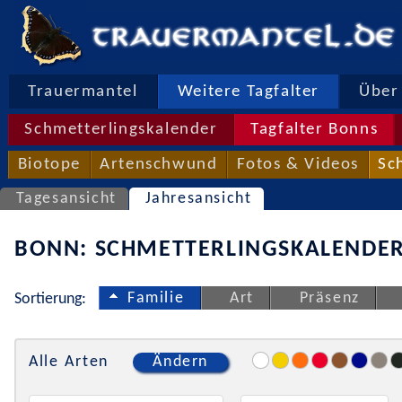
Trauermantel
Weitere Tagfalter
Über 
Schmetterlingskalender
Tagfalter Bonns
Biotope
Artenschwund
Fotos & Videos
Sc
Tagesansicht
Jahresansicht
BONN: SCHMETTERLINGSKALENDER
Familie
Art
Präsenz
Sortierung:
Alle Arten
Ändern