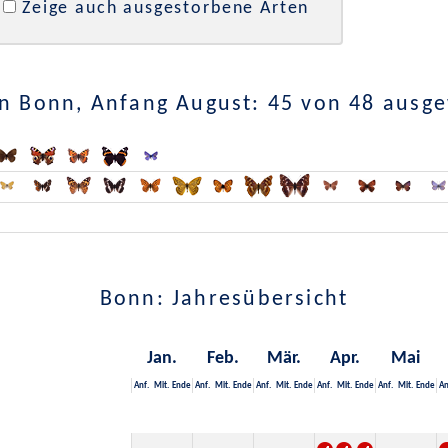
Zeige auch ausgestorbene Arten
n Bonn, Anfang August: 45 von 48 ausg
Bonn: Jahresübersicht
Jan.
Feb.
Mär.
Apr.
Mai
Anf.
Mit.
Ende
Anf.
Mit.
Ende
Anf.
Mit.
Ende
Anf.
Mit.
Ende
Anf.
Mit.
Ende
An