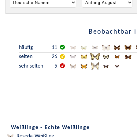
Beobachtbar i
häufig
11
selten
26
sehr selten
5
Weißlinge - Echte Weißlinge
Reseda-Weißling