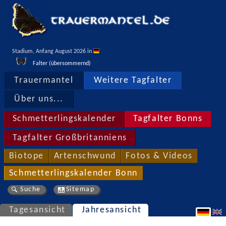
Stadium, Anfang August 2026 in 
Falter (übersommernd)
Trauermantel
Weitere Tagfalter
Über uns...
Schmetterlingskalender
Tagfalter Bonns
Tagfalter Großbritanniens
Biotope
Artenschwund
Fotos & Videos
Schmetterlingskalender Bonn
Suche
Sitemap
Tagesansicht
Jahresansicht