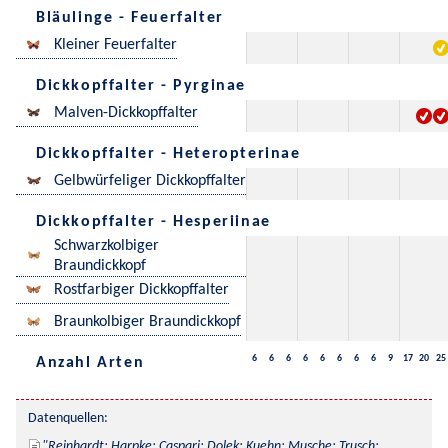
Bläulinge - Feuerfalter
Kleiner Feuerfalter
Dickkopffalter - Pyrginae
Malven-Dickkopffalter
Dickkopffalter - Heteropterinae
Gelbwürfeliger Dickkopffalter
Dickkopffalter - Hesperiinae
Schwarzkolbiger
Braundickkopf
Rostfarbiger Dickkopffalter
Braunkolbiger Braundickkopf
6
6
6
6
6
6
6
6
9
17
20
25
Anzahl Arten
Datenquellen:
Reinhardt; Harpke; Caspari; Dolek; Kuehn; Musche; Trusch; 