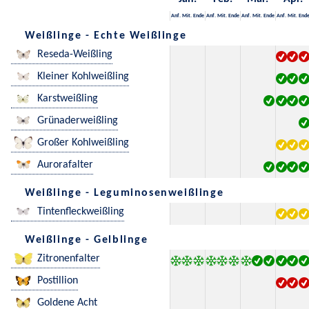
Anf.
Mit.
Ende
Anf.
Mit.
Ende
Anf.
Mit.
Ende
Anf.
Mit.
End
Weißlinge - Echte Weißlinge
Reseda-Weißling
Kleiner Kohlweißling
Karstweißling
Grünaderweißling
Großer Kohlweißling
Aurorafalter
Weißlinge - Leguminosenweißlinge
Tintenfleckweißling
Weißlinge - Gelblinge
Zitronenfalter
Postillion
Goldene Acht