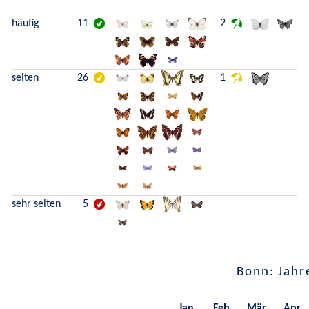
häufig
11
2
selten
26
1
sehr selten
5
Bonn: Jahr
Jan.
Feb.
Mär.
Apr.