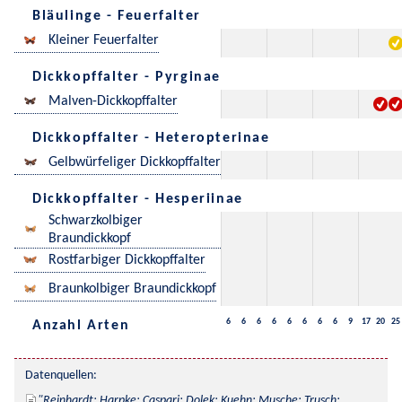
Bläulinge - Feuerfalter
Kleiner Feuerfalter
Dickkopffalter - Pyrginae
Malven-Dickkopffalter
Dickkopffalter - Heteropterinae
Gelbwürfeliger Dickkopffalter
Dickkopffalter - Hesperiinae
Schwarzkolbiger
Braundickkopf
Rostfarbiger Dickkopffalter
Braunkolbiger Braundickkopf
6
6
6
6
6
6
6
6
9
17
20
25
Anzahl Arten
Datenquellen:
Reinhardt; Harpke; Caspari; Dolek; Kuehn; Musche; Trusch; 