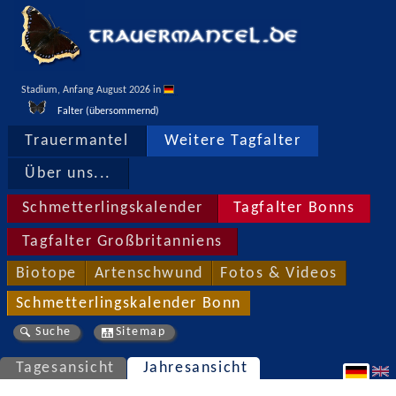
Stadium, Anfang August 2026 in 
Falter (übersommernd)
Trauermantel
Weitere Tagfalter
Über uns...
Schmetterlingskalender
Tagfalter Bonns
Tagfalter Großbritanniens
Biotope
Artenschwund
Fotos & Videos
Schmetterlingskalender Bonn
Suche
Sitemap
Tagesansicht
Jahresansicht