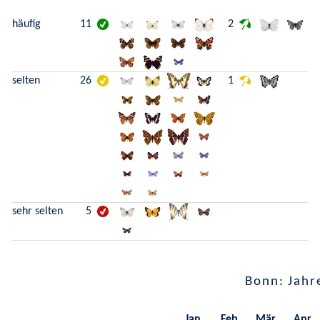
häufig
11
2
selten
26
1
sehr selten
5
Bonn: Jahr
Jan.
Feb.
Mär.
Apr.