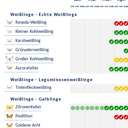
Anf.
Mit.
Ende
Anf.
Mit.
Ende
Anf.
Mit.
Ende
Anf.
Mit.
End
Weißlinge - Echte Weißlinge
Reseda-Weißling
Kleiner Kohlweißling
Karstweißling
Grünaderweißling
Großer Kohlweißling
Aurorafalter
Weißlinge - Leguminosenweißlinge
Tintenfleckweißling
Weißlinge - Gelblinge
Zitronenfalter
Postillion
Goldene Acht