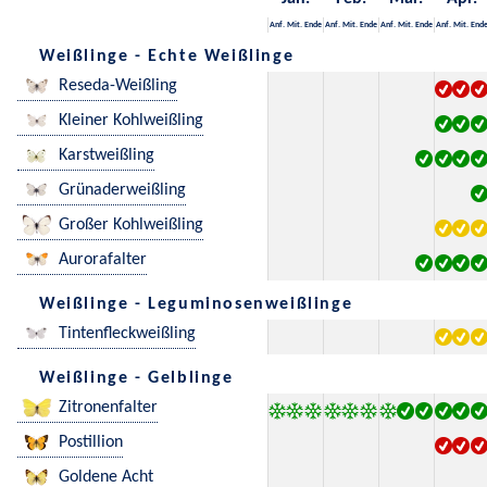
Anf.
Mit.
Ende
Anf.
Mit.
Ende
Anf.
Mit.
Ende
Anf.
Mit.
End
Weißlinge - Echte Weißlinge
Reseda-Weißling
Kleiner Kohlweißling
Karstweißling
Grünaderweißling
Großer Kohlweißling
Aurorafalter
Weißlinge - Leguminosenweißlinge
Tintenfleckweißling
Weißlinge - Gelblinge
Zitronenfalter
Postillion
Goldene Acht