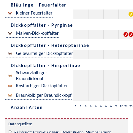
Bläulinge - Feuerfalter
Kleiner Feuerfalter
Dickkopffalter - Pyrginae
Malven-Dickkopffalter
Dickkopffalter - Heteropterinae
Gelbwürfeliger Dickkopffalter
Dickkopffalter - Hesperiinae
Schwarzkolbiger
Braundickkopf
Rostfarbiger Dickkopffalter
Braunkolbiger Braundickkopf
6
6
6
6
6
6
6
6
9
17
20
25
Anzahl Arten
Datenquellen:
Reinhardt; Harpke; Caspari; Dolek; Kuehn; Musche; Trusch; 