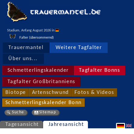
Stadium, Anfang August 2026 in 
Falter (übersommernd)
Trauermantel
Weitere Tagfalter
Über uns...
Schmetterlingskalender
Tagfalter Bonns
Tagfalter Großbritanniens
Biotope
Artenschwund
Fotos & Videos
Schmetterlingskalender Bonn
Suche
Sitemap
Tagesansicht
Jahresansicht