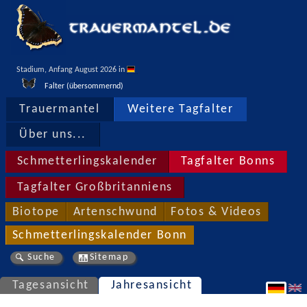
Stadium, Anfang August 2026 in 
Falter (übersommernd)
Trauermantel
Weitere Tagfalter
Über uns...
Schmetterlingskalender
Tagfalter Bonns
Tagfalter Großbritanniens
Biotope
Artenschwund
Fotos & Videos
Schmetterlingskalender Bonn
Suche
Sitemap
Tagesansicht
Jahresansicht