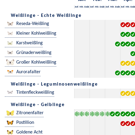
Anf.
Mit.
Ende
Anf.
Mit.
Ende
Anf.
Mit.
Ende
Anf.
Mit.
End
Weißlinge - Echte Weißlinge
Reseda-Weißling
Kleiner Kohlweißling
Karstweißling
Grünaderweißling
Großer Kohlweißling
Aurorafalter
Weißlinge - Leguminosenweißlinge
Tintenfleckweißling
Weißlinge - Gelblinge
Zitronenfalter
Postillion
Goldene Acht