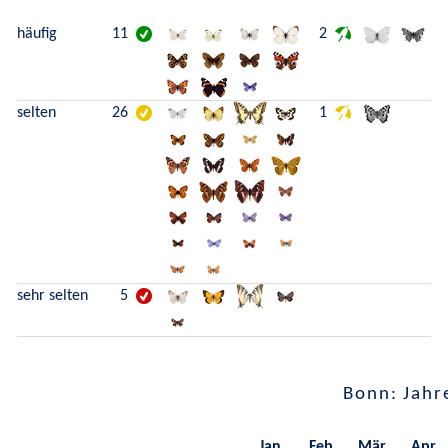
häufig
11
2
selten
26
1
sehr selten
5
Bonn: Jahr
Jan.
Feb.
Mär.
Apr.