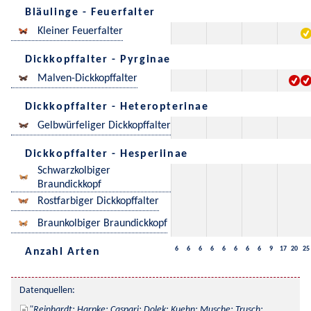
Bläulinge - Feuerfalter
Kleiner Feuerfalter
Dickkopffalter - Pyrginae
Malven-Dickkopffalter
Dickkopffalter - Heteropterinae
Gelbwürfeliger Dickkopffalter
Dickkopffalter - Hesperiinae
Schwarzkolbiger
Braundickkopf
Rostfarbiger Dickkopffalter
Braunkolbiger Braundickkopf
6
6
6
6
6
6
6
6
9
17
20
25
Anzahl Arten
Datenquellen:
Reinhardt; Harpke; Caspari; Dolek; Kuehn; Musche; Trusch; 