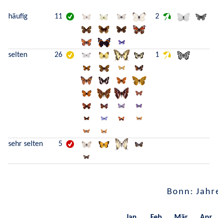
häufig
11
2
selten
26
1
sehr selten
5
Bonn: Jahr
Jan.
Feb.
Mär.
Apr.