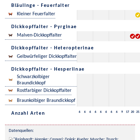
Bläulinge - Feuerfalter
Kleiner Feuerfalter
Dickkopffalter - Pyrginae
Malven-Dickkopffalter
Dickkopffalter - Heteropterinae
Gelbwürfeliger Dickkopffalter
Dickkopffalter - Hesperiinae
Schwarzkolbiger
Braundickkopf
Rostfarbiger Dickkopffalter
Braunkolbiger Braundickkopf
6
6
6
6
6
6
6
6
9
17
20
25
Anzahl Arten
Datenquellen:
Reinhardt; Harpke; Caspari; Dolek; Kuehn; Musche; Trusch; 