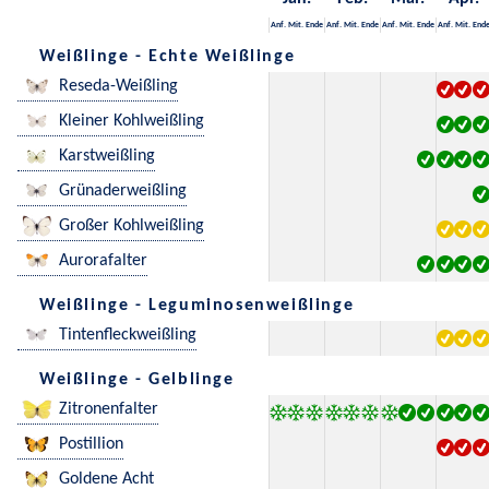
Anf.
Mit.
Ende
Anf.
Mit.
Ende
Anf.
Mit.
Ende
Anf.
Mit.
End
Weißlinge - Echte Weißlinge
Reseda-Weißling
Kleiner Kohlweißling
Karstweißling
Grünaderweißling
Großer Kohlweißling
Aurorafalter
Weißlinge - Leguminosenweißlinge
Tintenfleckweißling
Weißlinge - Gelblinge
Zitronenfalter
Postillion
Goldene Acht