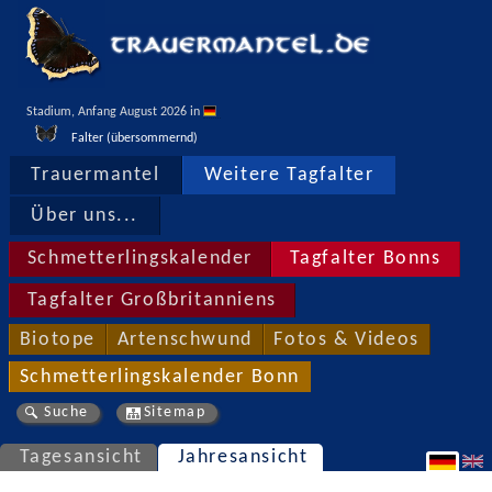
Stadium, Anfang August 2026 in 
Falter (übersommernd)
Trauermantel
Weitere Tagfalter
Über uns...
Schmetterlingskalender
Tagfalter Bonns
Tagfalter Großbritanniens
Biotope
Artenschwund
Fotos & Videos
Schmetterlingskalender Bonn
Suche
Sitemap
Tagesansicht
Jahresansicht