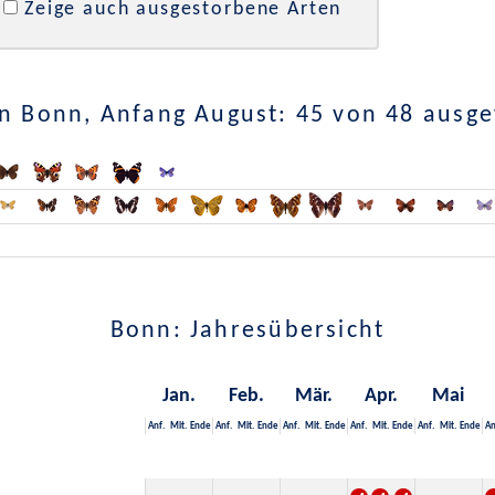
Zeige auch ausgestorbene Arten
n Bonn, Anfang August: 45 von 48 ausg
Bonn: Jahresübersicht
Jan.
Feb.
Mär.
Apr.
Mai
Anf.
Mit.
Ende
Anf.
Mit.
Ende
Anf.
Mit.
Ende
Anf.
Mit.
Ende
Anf.
Mit.
Ende
An