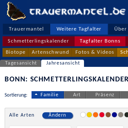
Trauermantel
Weitere Tagfalter
Über 
Schmetterlingskalender
Tagfalter Bonns
Biotope
Artenschwund
Fotos & Videos
Sc
Tagesansicht
Jahresansicht
BONN: SCHMETTERLINGSKALENDER
Familie
Art
Präsenz
Sortierung:
Alle Arten
Ändern