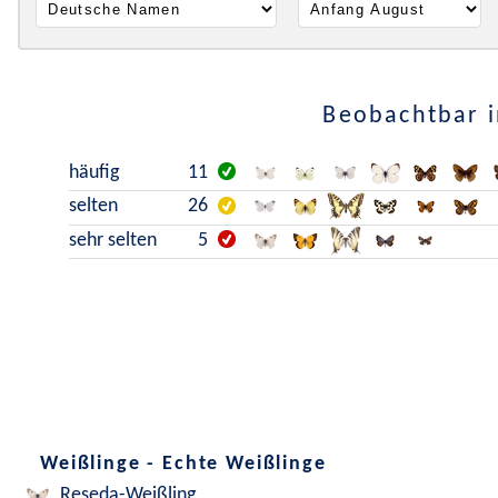
Beobachtbar i
häufig
11
selten
26
sehr selten
5
Weißlinge - Echte Weißlinge
Reseda-Weißling