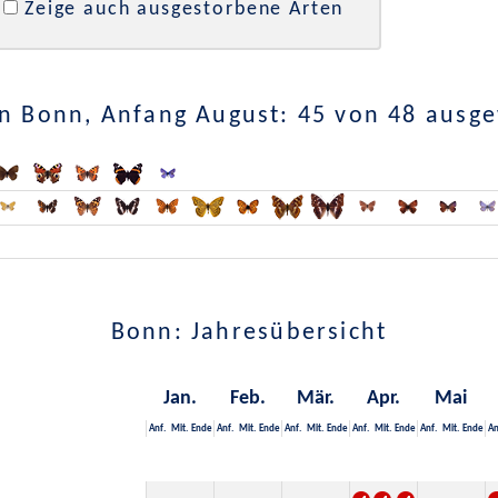
Zeige auch ausgestorbene Arten
n Bonn, Anfang August: 45 von 48 ausg
Bonn: Jahresübersicht
Jan.
Feb.
Mär.
Apr.
Mai
Anf.
Mit.
Ende
Anf.
Mit.
Ende
Anf.
Mit.
Ende
Anf.
Mit.
Ende
Anf.
Mit.
Ende
An