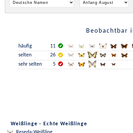
Beobachtbar i
häufig
11
selten
26
sehr selten
5
Weißlinge - Echte Weißlinge
Reseda-Weißling