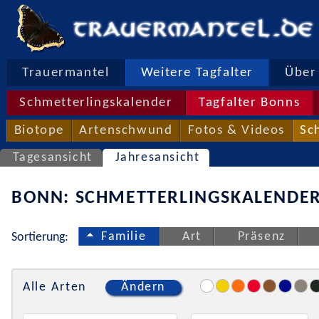
Trauermantel
Weitere Tagfalter
Über 
Schmetterlingskalender
Tagfalter Bonns
Biotope
Artenschwund
Fotos & Videos
Sc
Tagesansicht
Jahresansicht
BONN: SCHMETTERLINGSKALENDER
Familie
Art
Präsenz
Sortierung:
Alle Arten
Ändern