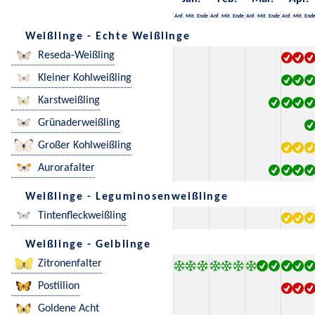
Anf.
Mit.
Ende
Anf.
Mit.
Ende
Anf.
Mit.
Ende
Anf.
Mit.
End
Weißlinge - Echte Weißlinge
Reseda-Weißling
Kleiner Kohlweißling
Karstweißling
Grünaderweißling
Großer Kohlweißling
Aurorafalter
Weißlinge - Leguminosenweißlinge
Tintenfleckweißling
Weißlinge - Gelblinge
Zitronenfalter
Postillion
Goldene Acht