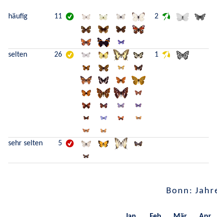
häufig
11
2
selten
26
1
sehr selten
5
Bonn: Jahr
Jan.
Feb.
Mär.
Apr.