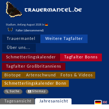
Stadium, Anfang August 2026 in 
Falter (übersommernd)
Trauermantel
Weitere Tagfalter
Über uns...
Schmetterlingskalender
Tagfalter Bonns
Tagfalter Großbritanniens
Biotope
Artenschwund
Fotos & Videos
Schmetterlingskalender Bonn
Suche
Sitemap
Tagesansicht
Jahresansicht