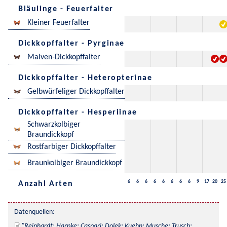
Bläulinge - Feuerfalter
Kleiner Feuerfalter
Dickkopffalter - Pyrginae
Malven-Dickkopffalter
Dickkopffalter - Heteropterinae
Gelbwürfeliger Dickkopffalter
Dickkopffalter - Hesperiinae
Schwarzkolbiger
Braundickkopf
Rostfarbiger Dickkopffalter
Braunkolbiger Braundickkopf
6
6
6
6
6
6
6
6
9
17
20
25
Anzahl Arten
Datenquellen:
Reinhardt; Harpke; Caspari; Dolek; Kuehn; Musche; Trusch; 