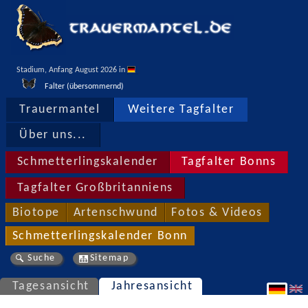
Stadium, Anfang August 2026 in 
Falter (übersommernd)
Trauermantel
Weitere Tagfalter
Über uns...
Schmetterlingskalender
Tagfalter Bonns
Tagfalter Großbritanniens
Biotope
Artenschwund
Fotos & Videos
Schmetterlingskalender Bonn
Suche
Sitemap
Tagesansicht
Jahresansicht