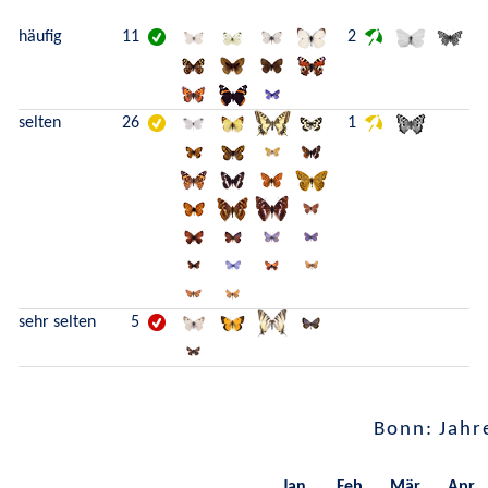
häufig
11
2
selten
26
1
sehr selten
5
Bonn: Jahr
Jan.
Feb.
Mär.
Apr.