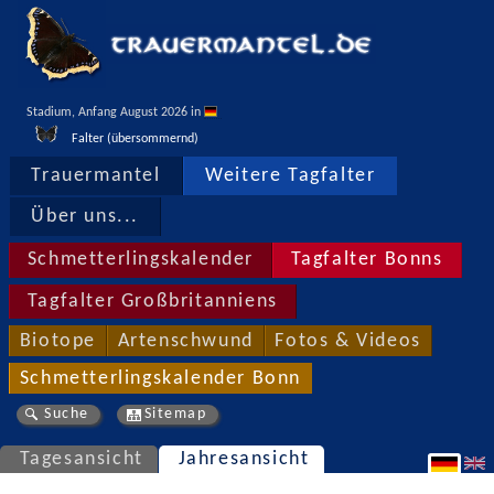
Stadium, Anfang August 2026 in 
Falter (übersommernd)
Trauermantel
Weitere Tagfalter
Über uns...
Schmetterlingskalender
Tagfalter Bonns
Tagfalter Großbritanniens
Biotope
Artenschwund
Fotos & Videos
Schmetterlingskalender Bonn
Suche
Sitemap
Tagesansicht
Jahresansicht