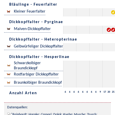
Bläulinge - Feuerfalter
Kleiner Feuerfalter
Dickkopffalter - Pyrginae
Malven-Dickkopffalter
Dickkopffalter - Heteropterinae
Gelbwürfeliger Dickkopffalter
Dickkopffalter - Hesperiinae
Schwarzkolbiger
Braundickkopf
Rostfarbiger Dickkopffalter
Braunkolbiger Braundickkopf
6
6
6
6
6
6
6
6
9
17
20
25
Anzahl Arten
Datenquellen:
Reinhardt; Harpke; Caspari; Dolek; Kuehn; Musche; Trusch; 