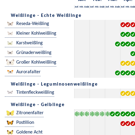
Anf.
Mit.
Ende
Anf.
Mit.
Ende
Anf.
Mit.
Ende
Anf.
Mit.
End
Weißlinge - Echte Weißlinge
Reseda-Weißling
Kleiner Kohlweißling
Karstweißling
Grünaderweißling
Großer Kohlweißling
Aurorafalter
Weißlinge - Leguminosenweißlinge
Tintenfleckweißling
Weißlinge - Gelblinge
Zitronenfalter
Postillion
Goldene Acht