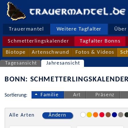
Trauermantel
Weitere Tagfalter
Über 
Schmetterlingskalender
Tagfalter Bonns
Biotope
Artenschwund
Fotos & Videos
Sc
Tagesansicht
Jahresansicht
BONN: SCHMETTERLINGSKALENDER
Familie
Art
Präsenz
Sortierung:
Alle Arten
Ändern