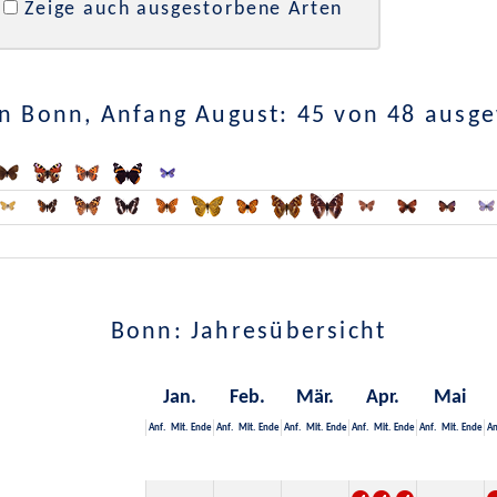
Zeige auch ausgestorbene Arten
n Bonn, Anfang August: 45 von 48 ausg
Bonn: Jahresübersicht
Jan.
Feb.
Mär.
Apr.
Mai
Anf.
Mit.
Ende
Anf.
Mit.
Ende
Anf.
Mit.
Ende
Anf.
Mit.
Ende
Anf.
Mit.
Ende
An