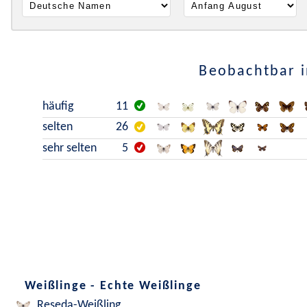
Beobachtbar i
häufig
11
selten
26
sehr selten
5
Weißlinge - Echte Weißlinge
Reseda-Weißling