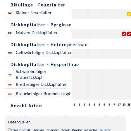
Bläulinge - Feuerfalter
Kleiner Feuerfalter
Dickkopffalter - Pyrginae
Malven-Dickkopffalter
Dickkopffalter - Heteropterinae
Gelbwürfeliger Dickkopffalter
Dickkopffalter - Hesperiinae
Schwarzkolbiger
Braundickkopf
Rostfarbiger Dickkopffalter
Braunkolbiger Braundickkopf
6
6
6
6
6
6
6
6
9
17
20
25
Anzahl Arten
Datenquellen:
Reinhardt; Harpke; Caspari; Dolek; Kuehn; Musche; Trusch; 