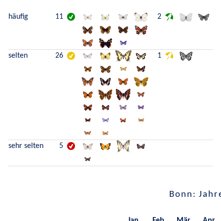
häufig
11
2
selten
26
1
sehr selten
5
Bonn: Jahr
Jan.
Feb.
Mär.
Apr.