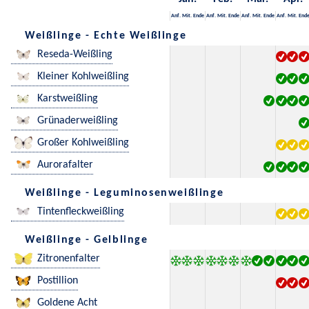
Anf.
Mit.
Ende
Anf.
Mit.
Ende
Anf.
Mit.
Ende
Anf.
Mit.
End
Weißlinge - Echte Weißlinge
Reseda-Weißling
Kleiner Kohlweißling
Karstweißling
Grünaderweißling
Großer Kohlweißling
Aurorafalter
Weißlinge - Leguminosenweißlinge
Tintenfleckweißling
Weißlinge - Gelblinge
Zitronenfalter
Postillion
Goldene Acht