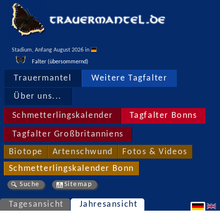
Stadium, Anfang August 2026 in 
Falter (übersommernd)
Trauermantel
Weitere Tagfalter
Über uns...
Schmetterlingskalender
Tagfalter Bonns
Tagfalter Großbritanniens
Biotope
Artenschwund
Fotos & Videos
Schmetterlingskalender Bonn
Suche
Sitemap
Tagesansicht
Jahresansicht