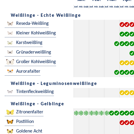
Anf.
Mit.
Ende
Anf.
Mit.
Ende
Anf.
Mit.
Ende
Anf.
Mit.
End
Weißlinge - Echte Weißlinge
Reseda-Weißling
Kleiner Kohlweißling
Karstweißling
Grünaderweißling
Großer Kohlweißling
Aurorafalter
Weißlinge - Leguminosenweißlinge
Tintenfleckweißling
Weißlinge - Gelblinge
Zitronenfalter
Postillion
Goldene Acht