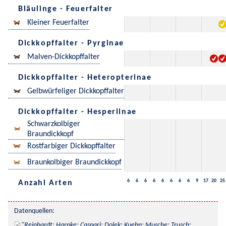
Bläulinge - Feuerfalter
Kleiner Feuerfalter
Dickkopffalter - Pyrginae
Malven-Dickkopffalter
Dickkopffalter - Heteropterinae
Gelbwürfeliger Dickkopffalter
Dickkopffalter - Hesperiinae
Schwarzkolbiger
Braundickkopf
Rostfarbiger Dickkopffalter
Braunkolbiger Braundickkopf
6
6
6
6
6
6
6
6
9
17
20
25
Anzahl Arten
Datenquellen:
Reinhardt; Harpke; Caspari; Dolek; Kuehn; Musche; Trusch; 