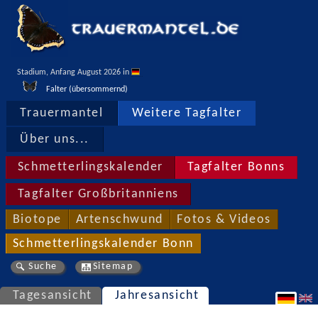
Stadium, Anfang August 2026 in 
Falter (übersommernd)
Trauermantel
Weitere Tagfalter
Über uns...
Schmetterlingskalender
Tagfalter Bonns
Tagfalter Großbritanniens
Biotope
Artenschwund
Fotos & Videos
Schmetterlingskalender Bonn
Suche
Sitemap
Tagesansicht
Jahresansicht