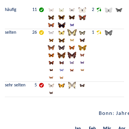
häufig
11
2
selten
26
1
sehr selten
5
Bonn: Jahr
Jan.
Feb.
Mär.
Apr.