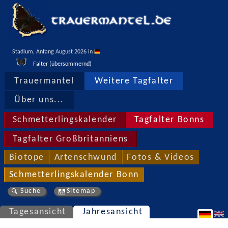
Stadium, Anfang August 2026 in 
Falter (übersommernd)
Trauermantel
Weitere Tagfalter
Über uns...
Schmetterlingskalender
Tagfalter Bonns
Tagfalter Großbritanniens
Biotope
Artenschwund
Fotos & Videos
Schmetterlingskalender Bonn
Suche
Sitemap
Tagesansicht
Jahresansicht