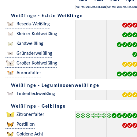
Anf.
Mit.
Ende
Anf.
Mit.
Ende
Anf.
Mit.
Ende
Anf.
Mit.
End
Weißlinge - Echte Weißlinge
Reseda-Weißling
Kleiner Kohlweißling
Karstweißling
Grünaderweißling
Großer Kohlweißling
Aurorafalter
Weißlinge - Leguminosenweißlinge
Tintenfleckweißling
Weißlinge - Gelblinge
Zitronenfalter
Postillion
Goldene Acht