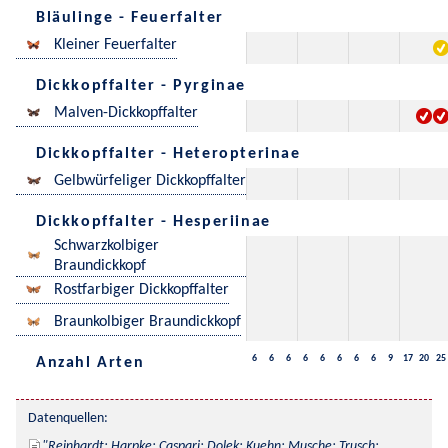
Bläulinge - Feuerfalter
Kleiner Feuerfalter
Dickkopffalter - Pyrginae
Malven-Dickkopffalter
Dickkopffalter - Heteropterinae
Gelbwürfeliger Dickkopffalter
Dickkopffalter - Hesperiinae
Schwarzkolbiger
Braundickkopf
Rostfarbiger Dickkopffalter
Braunkolbiger Braundickkopf
6
6
6
6
6
6
6
6
9
17
20
25
Anzahl Arten
Datenquellen:
Reinhardt; Harpke; Caspari; Dolek; Kuehn; Musche; Trusch; 