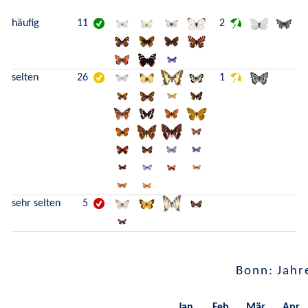
häufig
11
2
selten
26
1
sehr selten
5
Bonn: Jahr
Jan.
Feb.
Mär.
Apr.