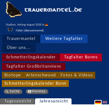
Stadium, Anfang August 2026 in 
Falter (übersommernd)
Trauermantel
Weitere Tagfalter
Über uns...
Schmetterlingskalender
Tagfalter Bonns
Tagfalter Großbritanniens
Biotope
Artenschwund
Fotos & Videos
Schmetterlingskalender Bonn
Suche
Sitemap
Tagesansicht
Jahresansicht