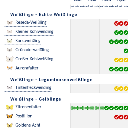
Anf.
Mit.
Ende
Anf.
Mit.
Ende
Anf.
Mit.
Ende
Anf.
Mit.
End
Weißlinge - Echte Weißlinge
Reseda-Weißling
Kleiner Kohlweißling
Karstweißling
Grünaderweißling
Großer Kohlweißling
Aurorafalter
Weißlinge - Leguminosenweißlinge
Tintenfleckweißling
Weißlinge - Gelblinge
Zitronenfalter
Postillion
Goldene Acht