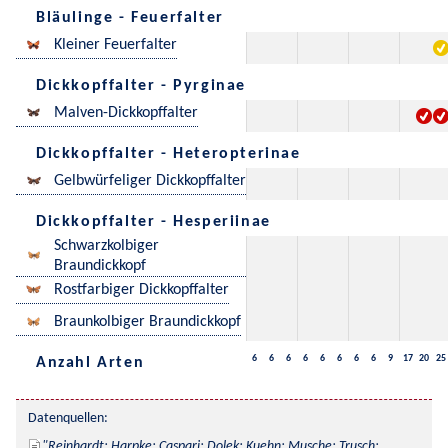
Bläulinge - Feuerfalter
Kleiner Feuerfalter
Dickkopffalter - Pyrginae
Malven-Dickkopffalter
Dickkopffalter - Heteropterinae
Gelbwürfeliger Dickkopffalter
Dickkopffalter - Hesperiinae
Schwarzkolbiger
Braundickkopf
Rostfarbiger Dickkopffalter
Braunkolbiger Braundickkopf
6
6
6
6
6
6
6
6
9
17
20
25
Anzahl Arten
Datenquellen:
Reinhardt; Harpke; Caspari; Dolek; Kuehn; Musche; Trusch; 