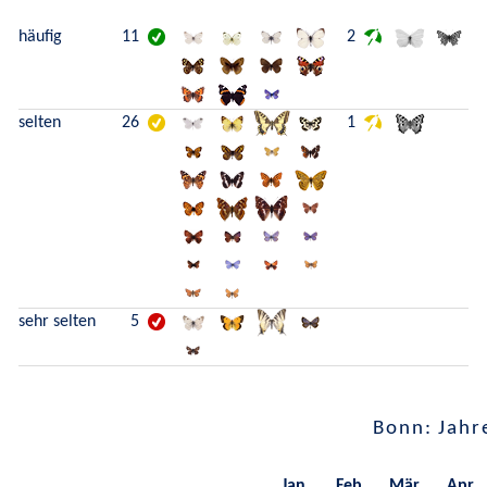
häufig
11
2
selten
26
1
sehr selten
5
Bonn: Jahr
Jan.
Feb.
Mär.
Apr.