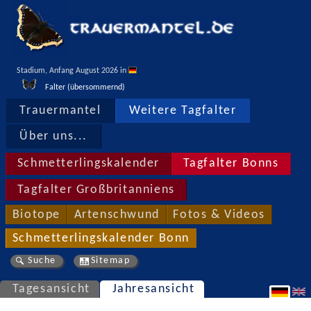
Stadium, Anfang August 2026 in 
Falter (übersommernd)
Trauermantel
Weitere Tagfalter
Über uns...
Schmetterlingskalender
Tagfalter Bonns
Tagfalter Großbritanniens
Biotope
Artenschwund
Fotos & Videos
Schmetterlingskalender Bonn
Suche
Sitemap
Tagesansicht
Jahresansicht