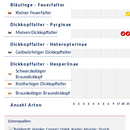
Bläulinge - Feuerfalter
Kleiner Feuerfalter
Dickkopffalter - Pyrginae
Malven-Dickkopffalter
Dickkopffalter - Heteropterinae
Gelbwürfeliger Dickkopffalter
Dickkopffalter - Hesperiinae
Schwarzkolbiger
Braundickkopf
Rostfarbiger Dickkopffalter
Braunkolbiger Braundickkopf
6
6
6
6
6
6
6
6
9
17
20
25
Anzahl Arten
Datenquellen:
Reinhardt; Harpke; Caspari; Dolek; Kuehn; Musche; Trusch; 