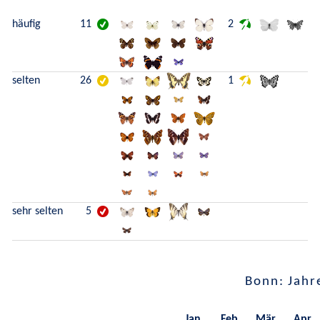
häufig
11
2
selten
26
1
sehr selten
5
Bonn: Jahr
Jan.
Feb.
Mär.
Apr.