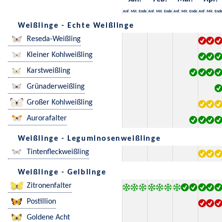
Anf.
Mit.
Ende
Anf.
Mit.
Ende
Anf.
Mit.
Ende
Anf.
Mit.
End
Weißlinge - Echte Weißlinge
Reseda-Weißling
Kleiner Kohlweißling
Karstweißling
Grünaderweißling
Großer Kohlweißling
Aurorafalter
Weißlinge - Leguminosenweißlinge
Tintenfleckweißling
Weißlinge - Gelblinge
Zitronenfalter
Postillion
Goldene Acht