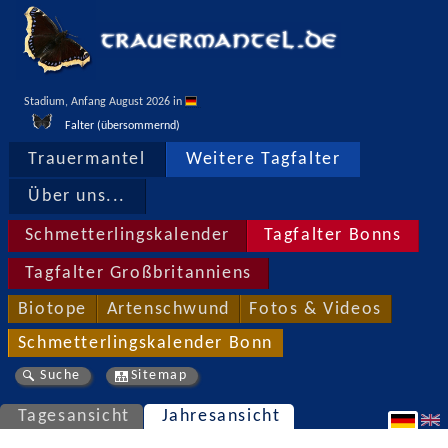
Stadium, Anfang August 2026 in 
Falter (übersommernd)
Trauermantel
Weitere Tagfalter
Über uns...
Schmetterlingskalender
Tagfalter Bonns
Tagfalter Großbritanniens
Biotope
Artenschwund
Fotos & Videos
Schmetterlingskalender Bonn
Suche
Sitemap
Tagesansicht
Jahresansicht