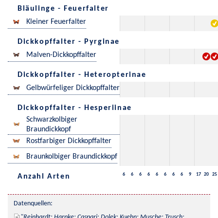
Bläulinge - Feuerfalter
Kleiner Feuerfalter
Dickkopffalter - Pyrginae
Malven-Dickkopffalter
Dickkopffalter - Heteropterinae
Gelbwürfeliger Dickkopffalter
Dickkopffalter - Hesperiinae
Schwarzkolbiger
Braundickkopf
Rostfarbiger Dickkopffalter
Braunkolbiger Braundickkopf
6
6
6
6
6
6
6
6
9
17
20
25
Anzahl Arten
Datenquellen:
Reinhardt; Harpke; Caspari; Dolek; Kuehn; Musche; Trusch; 