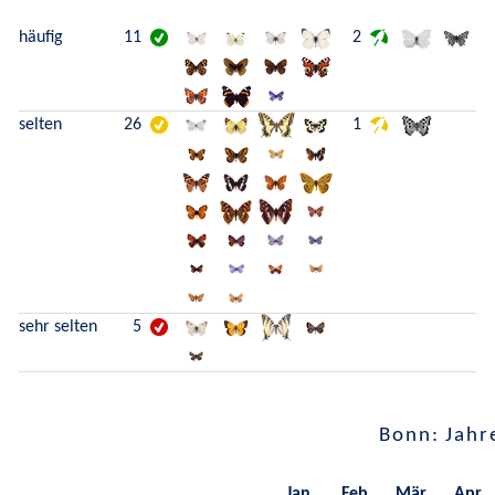
häufig
11
2
selten
26
1
sehr selten
5
Bonn: Jahr
Jan.
Feb.
Mär.
Apr.