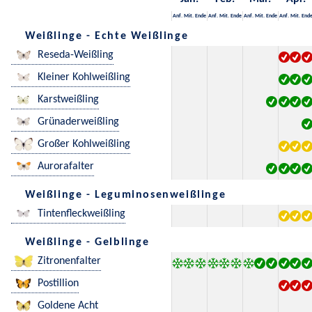
Anf.
Mit.
Ende
Anf.
Mit.
Ende
Anf.
Mit.
Ende
Anf.
Mit.
End
Weißlinge - Echte Weißlinge
Reseda-Weißling
Kleiner Kohlweißling
Karstweißling
Grünaderweißling
Großer Kohlweißling
Aurorafalter
Weißlinge - Leguminosenweißlinge
Tintenfleckweißling
Weißlinge - Gelblinge
Zitronenfalter
Postillion
Goldene Acht