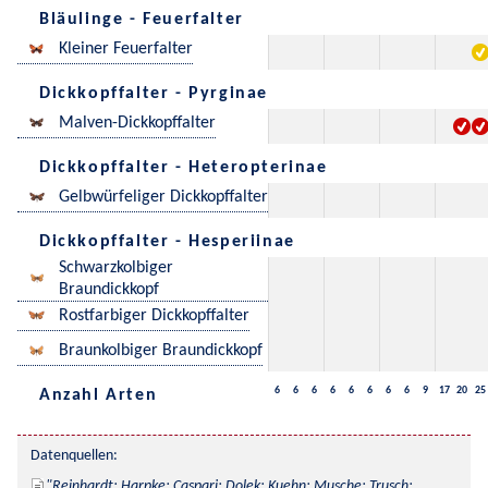
Bläulinge - Feuerfalter
Kleiner Feuerfalter
Dickkopffalter - Pyrginae
Malven-Dickkopffalter
Dickkopffalter - Heteropterinae
Gelbwürfeliger Dickkopffalter
Dickkopffalter - Hesperiinae
Schwarzkolbiger
Braundickkopf
Rostfarbiger Dickkopffalter
Braunkolbiger Braundickkopf
6
6
6
6
6
6
6
6
9
17
20
25
Anzahl Arten
Datenquellen:
Reinhardt; Harpke; Caspari; Dolek; Kuehn; Musche; Trusch; 