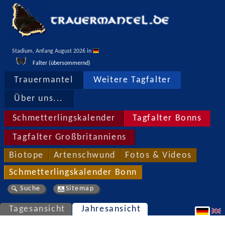
Stadium, Anfang August 2026 in 
Falter (übersommernd)
Trauermantel
Weitere Tagfalter
Über uns...
Schmetterlingskalender
Tagfalter Bonns
Tagfalter Großbritanniens
Biotope
Artenschwund
Fotos & Videos
Schmetterlingskalender Bonn
Suche
Sitemap
Tagesansicht
Jahresansicht