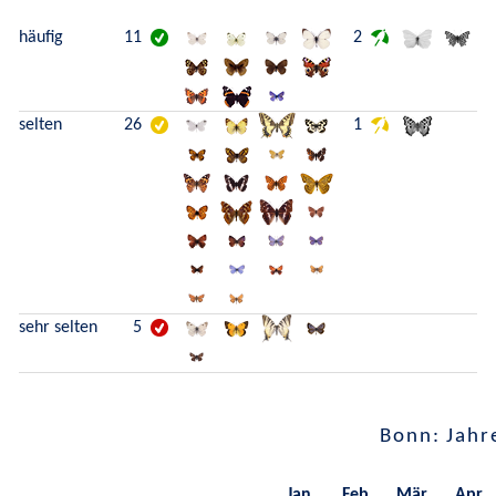
häufig
11
2
selten
26
1
sehr selten
5
Bonn: Jahr
Jan.
Feb.
Mär.
Apr.