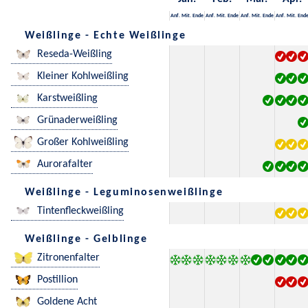
Anf.
Mit.
Ende
Anf.
Mit.
Ende
Anf.
Mit.
Ende
Anf.
Mit.
End
Weißlinge - Echte Weißlinge
Reseda-Weißling
Kleiner Kohlweißling
Karstweißling
Grünaderweißling
Großer Kohlweißling
Aurorafalter
Weißlinge - Leguminosenweißlinge
Tintenfleckweißling
Weißlinge - Gelblinge
Zitronenfalter
Postillion
Goldene Acht