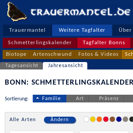
Trauermantel
Weitere Tagfalter
Über 
Schmetterlingskalender
Tagfalter Bonns
Biotope
Artenschwund
Fotos & Videos
Sc
Tagesansicht
Jahresansicht
BONN: SCHMETTERLINGSKALENDER
Familie
Art
Präsenz
Sortierung:
Alle Arten
Ändern