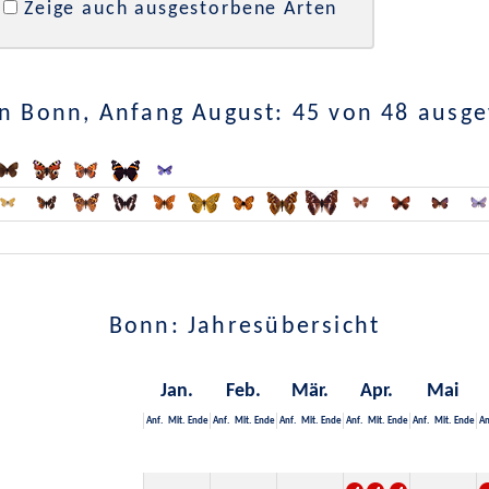
Zeige auch ausgestorbene Arten
n Bonn, Anfang August: 45 von 48 ausg
Bonn: Jahresübersicht
Jan.
Feb.
Mär.
Apr.
Mai
Anf.
Mit.
Ende
Anf.
Mit.
Ende
Anf.
Mit.
Ende
Anf.
Mit.
Ende
Anf.
Mit.
Ende
An