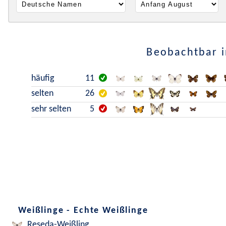
Beobachtbar i
häufig
11
selten
26
sehr selten
5
Weißlinge - Echte Weißlinge
Reseda-Weißling