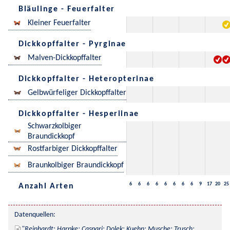
Bläulinge - Feuerfalter
Kleiner Feuerfalter
Dickkopffalter - Pyrginae
Malven-Dickkopffalter
Dickkopffalter - Heteropterinae
Gelbwürfeliger Dickkopffalter
Dickkopffalter - Hesperiinae
Schwarzkolbiger
Braundickkopf
Rostfarbiger Dickkopffalter
Braunkolbiger Braundickkopf
6
6
6
6
6
6
6
6
9
17
20
25
Anzahl Arten
Datenquellen:
Reinhardt; Harpke; Caspari; Dolek; Kuehn; Musche; Trusch; 