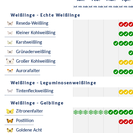
Anf.
Mit.
Ende
Anf.
Mit.
Ende
Anf.
Mit.
Ende
Anf.
Mit.
End
Weißlinge - Echte Weißlinge
Reseda-Weißling
Kleiner Kohlweißling
Karstweißling
Grünaderweißling
Großer Kohlweißling
Aurorafalter
Weißlinge - Leguminosenweißlinge
Tintenfleckweißling
Weißlinge - Gelblinge
Zitronenfalter
Postillion
Goldene Acht