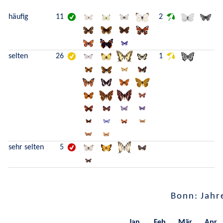
häufig
11
2
selten
26
1
sehr selten
5
Bonn: Jahr
Jan.
Feb.
Mär.
Apr.