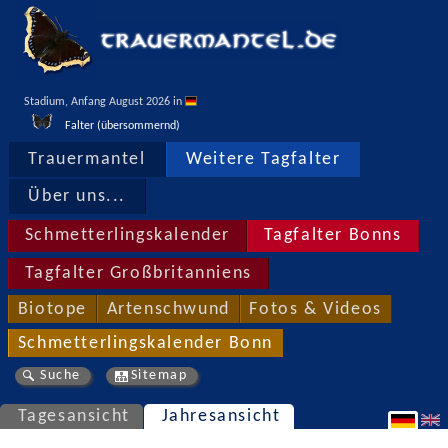
Stadium, Anfang August 2026 in 
Falter (übersommernd)
Trauermantel
Weitere Tagfalter
Über uns...
Schmetterlingskalender
Tagfalter Bonns
Tagfalter Großbritanniens
Biotope
Artenschwund
Fotos & Videos
Schmetterlingskalender Bonn
Suche
Sitemap
Tagesansicht
Jahresansicht