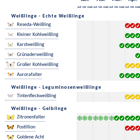
Anf.
Mit.
Ende
Anf.
Mit.
Ende
Anf.
Mit.
Ende
Anf.
Mit.
End
Weißlinge - Echte Weißlinge
Reseda-Weißling
Kleiner Kohlweißling
Karstweißling
Grünaderweißling
Großer Kohlweißling
Aurorafalter
Weißlinge - Leguminosenweißlinge
Tintenfleckweißling
Weißlinge - Gelblinge
Zitronenfalter
Postillion
Goldene Acht