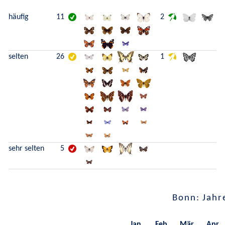
häufig
11
2
selten
26
1
sehr selten
5
Bonn: Jahr
Jan.
Feb.
Mär.
Apr.