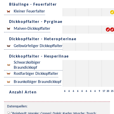
Bläulinge - Feuerfalter
Kleiner Feuerfalter
Dickkopffalter - Pyrginae
Malven-Dickkopffalter
Dickkopffalter - Heteropterinae
Gelbwürfeliger Dickkopffalter
Dickkopffalter - Hesperiinae
Schwarzkolbiger
Braundickkopf
Rostfarbiger Dickkopffalter
Braunkolbiger Braundickkopf
6
6
6
6
6
6
6
6
9
17
20
25
Anzahl Arten
Datenquellen:
Reinhardt; Harpke; Caspari; Dolek; Kuehn; Musche; Trusch; 