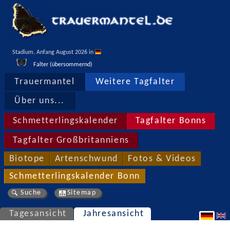
Stadium, Anfang August 2026 in 
Falter (übersommernd)
Trauermantel
Weitere Tagfalter
Über uns...
Schmetterlingskalender
Tagfalter Bonns
Tagfalter Großbritanniens
Biotope
Artenschwund
Fotos & Videos
Schmetterlingskalender Bonn
Suche
Sitemap
Tagesansicht
Jahresansicht