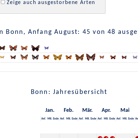
Zeige auch ausgestorbene Arten
n Bonn, Anfang August: 45 von 48 ausg
Bonn: Jahresübersicht
Jan.
Feb.
Mär.
Apr.
Mai
Anf.
Mit.
Ende
Anf.
Mit.
Ende
Anf.
Mit.
Ende
Anf.
Mit.
Ende
Anf.
Mit.
Ende
An