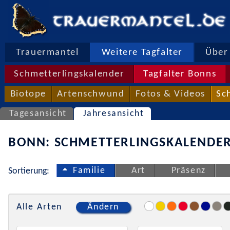
Trauermantel
Weitere Tagfalter
Über 
Schmetterlingskalender
Tagfalter Bonns
Biotope
Artenschwund
Fotos & Videos
Sc
Tagesansicht
Jahresansicht
BONN: SCHMETTERLINGSKALENDER
Familie
Art
Präsenz
Sortierung:
Alle Arten
Ändern