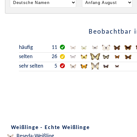
Beobachtbar i
häufig
11
selten
26
sehr selten
5
Weißlinge - Echte Weißlinge
Reseda-Weißling