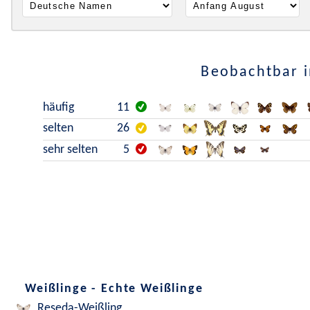
Beobachtbar i
häufig
11
selten
26
sehr selten
5
Weißlinge - Echte Weißlinge
Reseda-Weißling