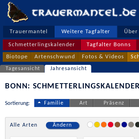
Trauermantel
Weitere Tagfalter
Über 
Schmetterlingskalender
Tagfalter Bonns
Biotope
Artenschwund
Fotos & Videos
Sc
Tagesansicht
Jahresansicht
BONN: SCHMETTERLINGSKALENDER
Familie
Art
Präsenz
Sortierung:
Alle Arten
Ändern