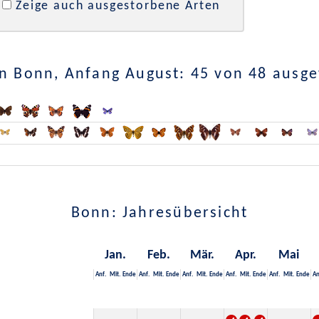
Zeige auch ausgestorbene Arten
n Bonn, Anfang August: 45 von 48 ausg
Bonn: Jahresübersicht
Jan.
Feb.
Mär.
Apr.
Mai
Anf.
Mit.
Ende
Anf.
Mit.
Ende
Anf.
Mit.
Ende
Anf.
Mit.
Ende
Anf.
Mit.
Ende
An