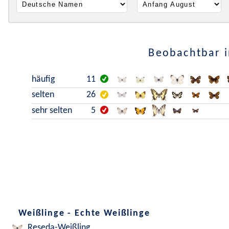
Beobachtbar i
häufig
11
selten
26
sehr selten
5
Weißlinge - Echte Weißlinge
Reseda-Weißling