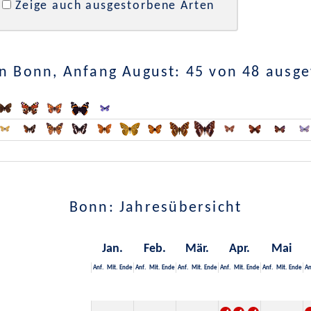
Zeige auch ausgestorbene Arten
n Bonn, Anfang August: 45 von 48 ausg
Bonn: Jahresübersicht
Jan.
Feb.
Mär.
Apr.
Mai
Anf.
Mit.
Ende
Anf.
Mit.
Ende
Anf.
Mit.
Ende
Anf.
Mit.
Ende
Anf.
Mit.
Ende
An