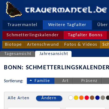
Trauermantel
Weitere Tagfalter
Über 
Schmetterlingskalender
Tagfalter Bonns
Biotope
Artenschwund
Fotos & Videos
Sc
Tagesansicht
Jahresansicht
BONN: SCHMETTERLINGSKALENDER
Familie
Art
Präsenz
Sortierung:
Alle Arten
Ändern