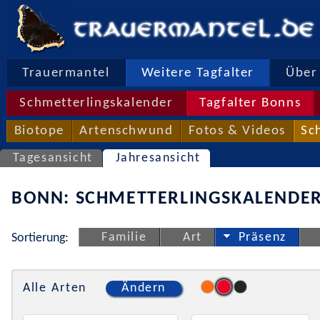
Trauermantel
Weitere Tagfalter
Über 
Schmetterlingskalender
Tagfalter Bonns
Biotope
Artenschwund
Fotos & Videos
Sc
Tagesansicht
Jahresansicht
BONN: SCHMETTERLINGSKALENDER
Familie
Art
Präsenz
Sortierung:
Alle Arten
Ändern