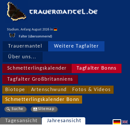
Stadium, Anfang August 2026 in 
Falter (übersommernd)
Trauermantel
Weitere Tagfalter
Über uns...
Schmetterlingskalender
Tagfalter Bonns
Tagfalter Großbritanniens
Biotope
Artenschwund
Fotos & Videos
Schmetterlingskalender Bonn
Suche
Sitemap
Tagesansicht
Jahresansicht