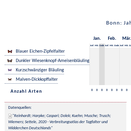
Bonn: Ja
Jan.
Feb.
Mär
Anf.
Mit.
Ende
Anf.
Mit.
Ende
Anf.
Mit.
E
Blauer Eichen-Zipfelfalter
Dunkler Wiesenknopf-Ameisenbläuling
Kurzschwänziger Bläuling
Malven-Dickkopffalter
0
0
0
0
0
0
0
0
Anzahl Arten
Datenquellen:
Reinhardt; Harpke; Caspari; Dolek; Kuehn; Musche; Trusch; 
Wiemers; Settele, 2020 - Verbreitungsatlas der Tagfalter und 
Widderchen Deutschlands