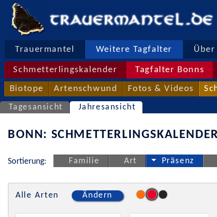
Trauermantel
Weitere Tagfalter
Über 
Schmetterlingskalender
Tagfalter Bonns
Biotope
Artenschwund
Fotos & Videos
Sc
Tagesansicht
Jahresansicht
BONN: SCHMETTERLINGSKALENDER
Familie
Art
Präsenz
Sortierung:
Alle Arten
Ändern