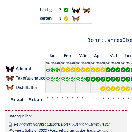
häufig
2
selten
1
Bonn: Jahresübe
Jan.
Feb.
Mär.
Apr.
Mai
Jun.
Anf.
Mit.
Ende
Anf.
Mit.
Ende
Anf.
Mit.
Ende
Anf.
Mit.
Ende
Anf.
Mit.
Ende
Anf.
Mit.
E
Admiral
Tagpfauenauge
Distelfalter
2
2
2
2
2
2
2
2
2
2
2
3
3
3
3
3
3
Anzahl Arten
Datenquellen:
Reinhardt; Harpke; Caspari; Dolek; Kuehn; Musche; Trusch; 
Wiemers; Settele, 2020 - Verbreitungsatlas der Tagfalter und 