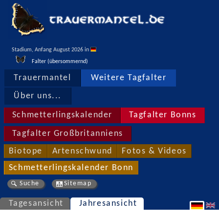
Stadium, Anfang August 2026 in 
Falter (übersommernd)
Trauermantel
Weitere Tagfalter
Über uns...
Schmetterlingskalender
Tagfalter Bonns
Tagfalter Großbritanniens
Biotope
Artenschwund
Fotos & Videos
Schmetterlingskalender Bonn
Suche
Sitemap
Tagesansicht
Jahresansicht