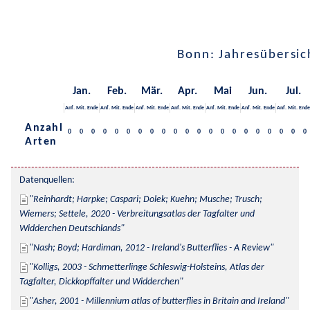
Bonn: Jahresübersic
Jan.
Feb.
Mär.
Apr.
Mai
Jun.
Jul.
Anf.
Mit.
Ende
Anf.
Mit.
Ende
Anf.
Mit.
Ende
Anf.
Mit.
Ende
Anf.
Mit.
Ende
Anf.
Mit.
Ende
Anf.
Mit.
Ende
Anzahl
0
0
0
0
0
0
0
0
0
0
0
0
0
0
0
0
0
0
0
0
0
Arten
Datenquellen:
Reinhardt; Harpke; Caspari; Dolek; Kuehn; Musche; Trusch; 
Wiemers; Settele, 2020 - Verbreitungsatlas der Tagfalter und 
Widderchen Deutschlands
Nash; Boyd; Hardiman, 2012 - Ireland's Butterflies - A Review
Kolligs, 2003 - Schmetterlinge Schleswig-Holsteins, Atlas der 
Tagfalter, Dickkopffalter und Widderchen
Asher, 2001 - Millennium atlas of butterflies in Britain and Ireland