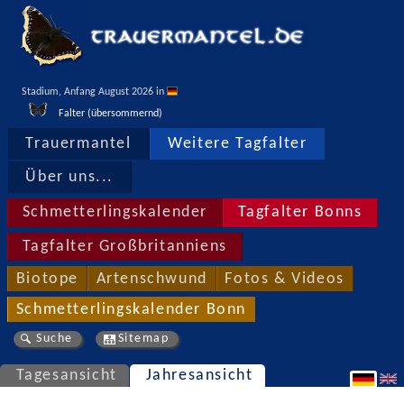
Stadium, Anfang August 2026 in 
Falter (übersommernd)
Trauermantel
Weitere Tagfalter
Über uns...
Schmetterlingskalender
Tagfalter Bonns
Tagfalter Großbritanniens
Biotope
Artenschwund
Fotos & Videos
Schmetterlingskalender Bonn
Suche
Sitemap
Tagesansicht
Jahresansicht