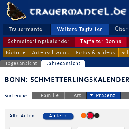
Trauermantel
Weitere Tagfalter
Über 
Schmetterlingskalender
Tagfalter Bonns
Biotope
Artenschwund
Fotos & Videos
Sc
Tagesansicht
Jahresansicht
BONN: SCHMETTERLINGSKALENDER
Familie
Art
Präsenz
Sortierung:
Alle Arten
Ändern