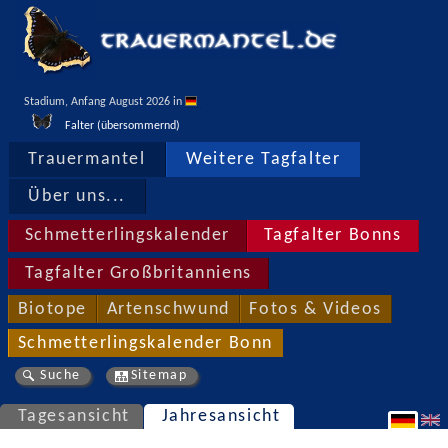
Stadium, Anfang August 2026 in 
Falter (übersommernd)
Trauermantel
Weitere Tagfalter
Über uns...
Schmetterlingskalender
Tagfalter Bonns
Tagfalter Großbritanniens
Biotope
Artenschwund
Fotos & Videos
Schmetterlingskalender Bonn
Suche
Sitemap
Tagesansicht
Jahresansicht