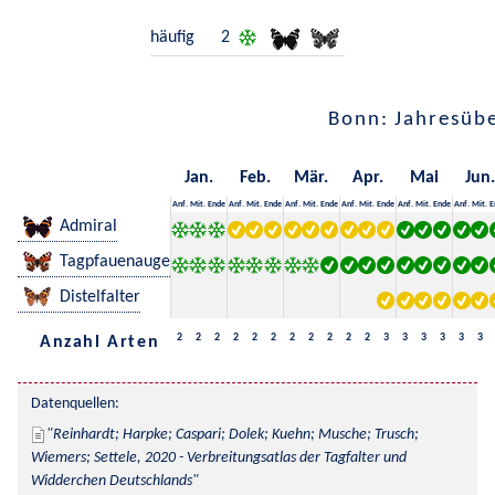
häufig
2
Bonn: Jahresübe
Jan.
Feb.
Mär.
Apr.
Mai
Jun.
Anf.
Mit.
Ende
Anf.
Mit.
Ende
Anf.
Mit.
Ende
Anf.
Mit.
Ende
Anf.
Mit.
Ende
Anf.
Mit.
E
Admiral
Tagpfauenauge
Distelfalter
2
2
2
2
2
2
2
2
2
2
2
3
3
3
3
3
3
Anzahl Arten
Datenquellen:
Reinhardt; Harpke; Caspari; Dolek; Kuehn; Musche; Trusch; 
Wiemers; Settele, 2020 - Verbreitungsatlas der Tagfalter und 
Widderchen Deutschlands