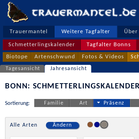
Trauermantel
Weitere Tagfalter
Über 
Schmetterlingskalender
Tagfalter Bonns
Biotope
Artenschwund
Fotos & Videos
Sc
Tagesansicht
Jahresansicht
BONN: SCHMETTERLINGSKALENDER
Familie
Art
Präsenz
Sortierung:
Alle Arten
Ändern