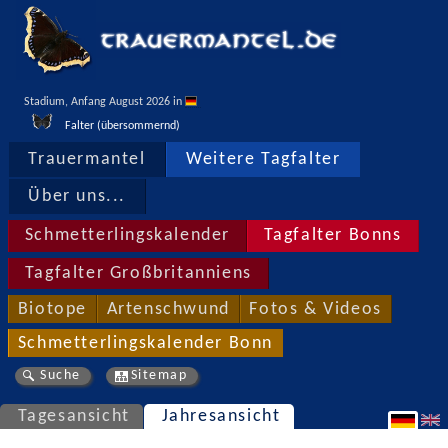
Stadium, Anfang August 2026 in 
Falter (übersommernd)
Trauermantel
Weitere Tagfalter
Über uns...
Schmetterlingskalender
Tagfalter Bonns
Tagfalter Großbritanniens
Biotope
Artenschwund
Fotos & Videos
Schmetterlingskalender Bonn
Suche
Sitemap
Tagesansicht
Jahresansicht