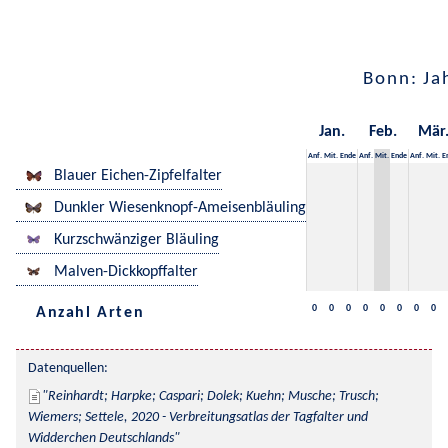
Bonn: Ja
Jan.
Feb.
Mär
Anf.
Mit.
Ende
Anf.
Mit.
Ende
Anf.
Mit.
E
Blauer Eichen-Zipfelfalter
Dunkler Wiesenknopf-Ameisenbläuling
Kurzschwänziger Bläuling
Malven-Dickkopffalter
0
0
0
0
0
0
0
0
Anzahl Arten
Datenquellen:
Reinhardt; Harpke; Caspari; Dolek; Kuehn; Musche; Trusch; 
Wiemers; Settele, 2020 - Verbreitungsatlas der Tagfalter und 
Widderchen Deutschlands