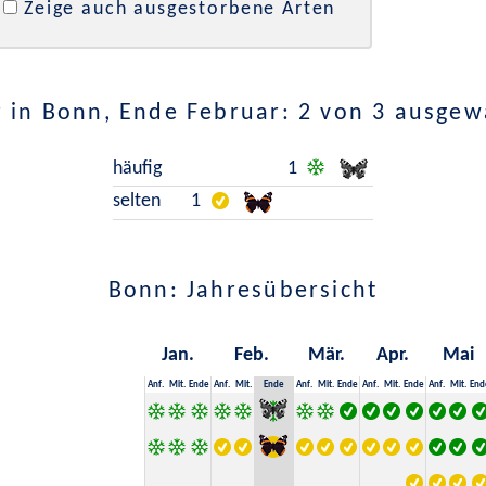
Zeige auch ausgestorbene Arten
 in Bonn, Ende Februar: 2 von 3 ausgew
häufig
1
selten
1
Bonn: Jahresübersicht
Jan.
Feb.
Mär.
Apr.
Mai
Anf.
Mit.
Ende
Anf.
Mit.
Ende
Anf.
Mit.
Ende
Anf.
Mit.
Ende
Anf.
Mit.
End