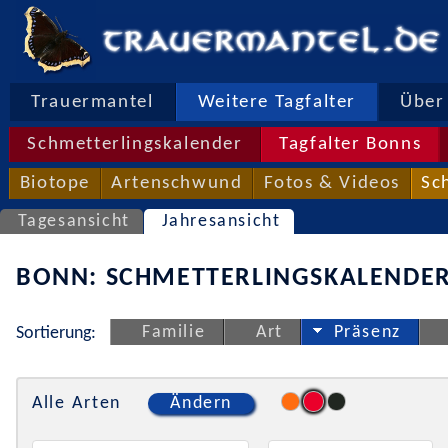
Trauermantel
Weitere Tagfalter
Über 
Schmetterlingskalender
Tagfalter Bonns
Biotope
Artenschwund
Fotos & Videos
Sc
Tagesansicht
Jahresansicht
BONN: SCHMETTERLINGSKALENDER
Familie
Art
Präsenz
Sortierung:
Alle Arten
Ändern