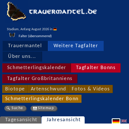
Stadium, Anfang August 2026 in 
Falter (übersommernd)
Trauermantel
Weitere Tagfalter
Über uns...
Schmetterlingskalender
Tagfalter Bonns
Tagfalter Großbritanniens
Biotope
Artenschwund
Fotos & Videos
Schmetterlingskalender Bonn
Suche
Sitemap
Tagesansicht
Jahresansicht