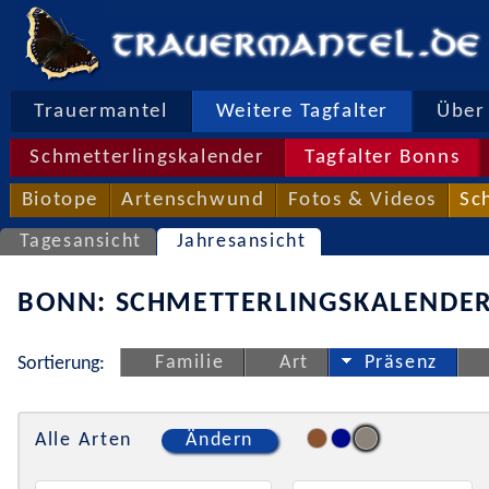
Trauermantel
Weitere Tagfalter
Über 
Schmetterlingskalender
Tagfalter Bonns
Biotope
Artenschwund
Fotos & Videos
Sc
Tagesansicht
Jahresansicht
BONN: SCHMETTERLINGSKALENDER
Familie
Art
Präsenz
Sortierung:
Alle Arten
Ändern