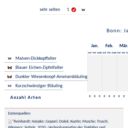
sehr selten
1
Bonn: J
Jan.
Feb.
Mär
Anf.
Mit.
Ende
Anf.
Mit.
Ende
Anf.
Mit.
E
Malven-Dickkopffalter
Blauer Eichen-Zipfelfalter
Dunkler Wiesenknopf-Ameisenbläuling
Kurzschwänziger Bläuling
0
0
0
0
0
0
0
0
Anzahl Arten
Datenquellen:
Reinhardt; Harpke; Caspari; Dolek; Kuehn; Musche; Trusch; 
Wiemers; Settele, 2020 - Verbreitungsatlas der Tagfalter und 