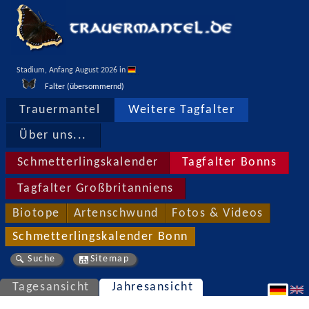
Stadium, Anfang August 2026 in 
Falter (übersommernd)
Trauermantel
Weitere Tagfalter
Über uns...
Schmetterlingskalender
Tagfalter Bonns
Tagfalter Großbritanniens
Biotope
Artenschwund
Fotos & Videos
Schmetterlingskalender Bonn
Suche
Sitemap
Tagesansicht
Jahresansicht