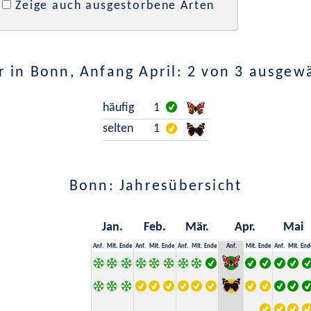
Zeige auch ausgestorbene Arten
 in Bonn, Anfang April: 2 von 3 ausgew
häufig
1
selten
1
Bonn: Jahresübersicht
Jan.
Feb.
Mär.
Apr.
Mai
Anf.
Mit.
Ende
Anf.
Mit.
Ende
Anf.
Mit.
Ende
Anf.
Mit.
Ende
Anf.
Mit.
End