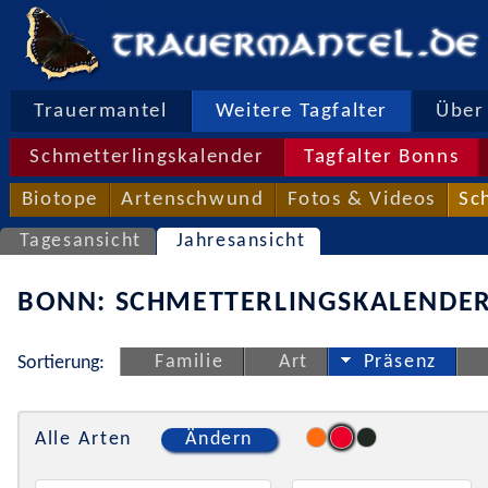
Trauermantel
Weitere Tagfalter
Über 
Schmetterlingskalender
Tagfalter Bonns
Biotope
Artenschwund
Fotos & Videos
Sc
Tagesansicht
Jahresansicht
BONN: SCHMETTERLINGSKALENDER
Familie
Art
Präsenz
Sortierung:
Alle Arten
Ändern