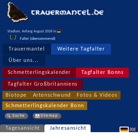
Stadium, Anfang August 2026 in 
Falter (übersommernd)
Trauermantel
Weitere Tagfalter
Über uns...
Schmetterlingskalender
Tagfalter Bonns
Tagfalter Großbritanniens
Biotope
Artenschwund
Fotos & Videos
Schmetterlingskalender Bonn
Suche
Sitemap
Tagesansicht
Jahresansicht