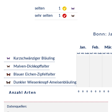
selten
1
sehr selten
1
Bonn: J
Jan.
Feb.
Mär
Anf.
Mit.
Ende
Anf.
Mit.
Ende
Anf.
Mit.
E
Kurzschwänziger Bläuling
Malven-Dickkopffalter
Blauer Eichen-Zipfelfalter
Dunkler Wiesenknopf-Ameisenbläuling
0
0
0
0
0
0
0
0
Anzahl Arten
Datenquellen: