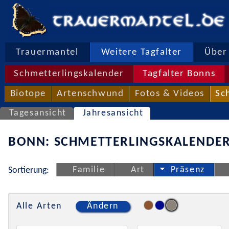
Trauermantel
Weitere Tagfalter
Über 
Schmetterlingskalender
Tagfalter Bonns
Biotope
Artenschwund
Fotos & Videos
Sc
Tagesansicht
Jahresansicht
BONN: SCHMETTERLINGSKALENDER
Familie
Art
Präsenz
Sortierung:
Alle Arten
Ändern