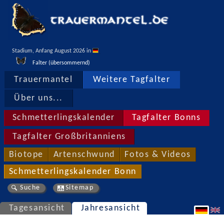
Stadium, Anfang August 2026 in 
Falter (übersommernd)
Trauermantel
Weitere Tagfalter
Über uns...
Schmetterlingskalender
Tagfalter Bonns
Tagfalter Großbritanniens
Biotope
Artenschwund
Fotos & Videos
Schmetterlingskalender Bonn
Suche
Sitemap
Tagesansicht
Jahresansicht