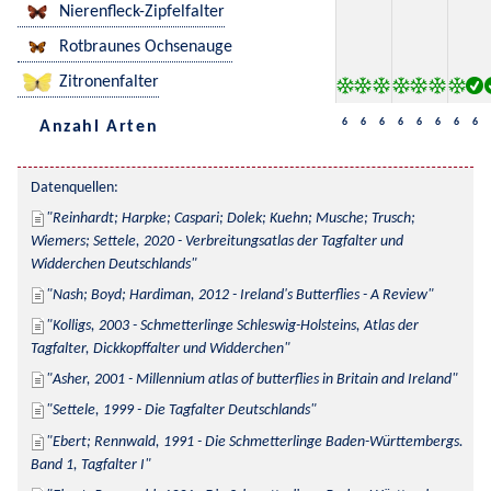
Nierenfleck-Zipfelfalter
Rotbraunes Ochsenauge
Zitronenfalter
6
6
6
6
6
6
6
6
Anzahl Arten
Datenquellen:
Reinhardt; Harpke; Caspari; Dolek; Kuehn; Musche; Trusch; 
Wiemers; Settele, 2020 - Verbreitungsatlas der Tagfalter und 
Widderchen Deutschlands
Nash; Boyd; Hardiman, 2012 - Ireland's Butterflies - A Review
Kolligs, 2003 - Schmetterlinge Schleswig-Holsteins, Atlas der 
Tagfalter, Dickkopffalter und Widderchen
Asher, 2001 - Millennium atlas of butterflies in Britain and Ireland
Settele, 1999 - Die Tagfalter Deutschlands
Ebert; Rennwald, 1991 - Die Schmetterlinge Baden-Württembergs. 
Band 1, Tagfalter I