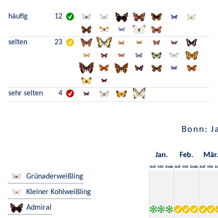
häufig
12
selten
23
sehr selten
4
Bonn: J
Jan.
Feb.
Mär
Anf.
Mit.
Ende
Anf.
Mit.
Ende
Anf.
Mit.
E
Grünaderweißling
Kleiner Kohlweißling
Admiral