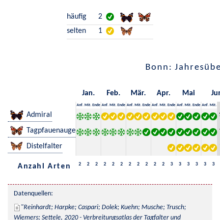
häufig
2
selten
1
Bonn: Jahresübe
Jan.
Feb.
Mär.
Apr.
Mai
Ju
Anf.
Mit.
Ende
Anf.
Mit.
Ende
Anf.
Mit.
Ende
Anf.
Mit.
Ende
Anf.
Mit.
Ende
Anf.
Mit.
Admiral
Tagpfauenauge
Distelfalter
2
2
2
2
2
2
2
2
2
2
2
3
3
3
3
3
3
Anzahl Arten
Datenquellen:
Reinhardt; Harpke; Caspari; Dolek; Kuehn; Musche; Trusch; 
Wiemers; Settele, 2020 - Verbreitungsatlas der Tagfalter und 