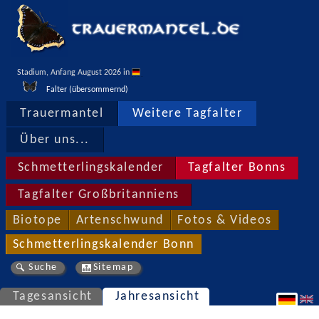
Stadium, Anfang August 2026 in 
Falter (übersommernd)
Trauermantel
Weitere Tagfalter
Über uns...
Schmetterlingskalender
Tagfalter Bonns
Tagfalter Großbritanniens
Biotope
Artenschwund
Fotos & Videos
Schmetterlingskalender Bonn
Suche
Sitemap
Tagesansicht
Jahresansicht