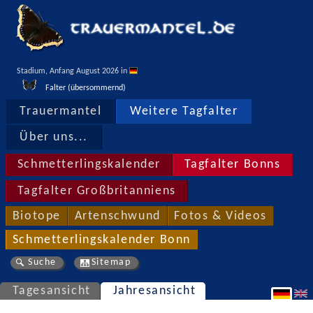
Stadium, Anfang August 2026 in 
Falter (übersommernd)
Trauermantel
Weitere Tagfalter
Über uns...
Schmetterlingskalender
Tagfalter Bonns
Tagfalter Großbritanniens
Biotope
Artenschwund
Fotos & Videos
Schmetterlingskalender Bonn
Suche
Sitemap
Tagesansicht
Jahresansicht