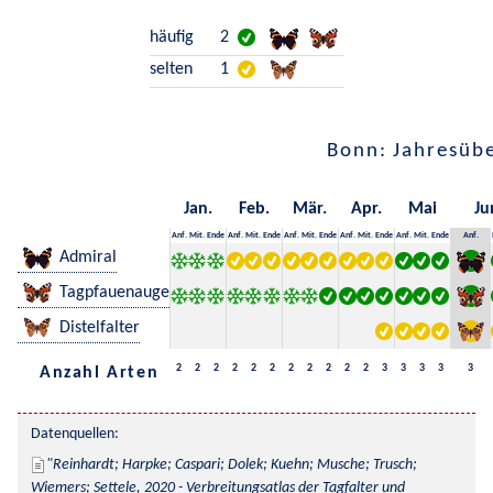
häufig
2
selten
1
Bonn: Jahresübe
Jan.
Feb.
Mär.
Apr.
Mai
Ju
Anf.
Mit.
Ende
Anf.
Mit.
Ende
Anf.
Mit.
Ende
Anf.
Mit.
Ende
Anf.
Mit.
Ende
Anf.
Admiral
Tagpfauenauge
Distelfalter
2
2
2
2
2
2
2
2
2
2
2
3
3
3
3
3
Anzahl Arten
Datenquellen:
Reinhardt; Harpke; Caspari; Dolek; Kuehn; Musche; Trusch; 
Wiemers; Settele, 2020 - Verbreitungsatlas der Tagfalter und 